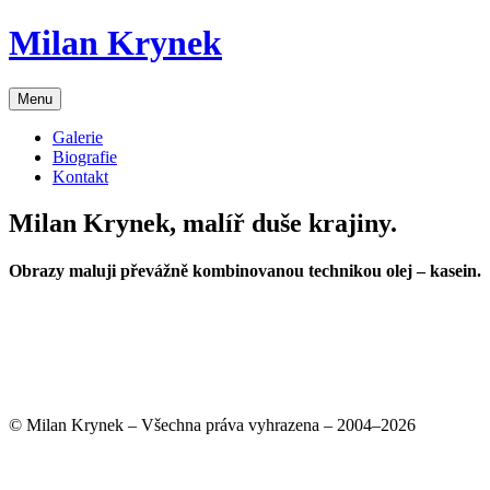
Skip
Milan Krynek
to
content
Menu
Galerie
Biografie
Kontakt
Milan Krynek, malíř duše krajiny.
Obrazy maluji převážně kombinovanou technikou olej – kasein.
© Milan Krynek – Všechna práva vyhrazena – 2004–2026