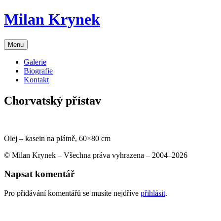
Skip
Milan Krynek
to
content
Menu
Galerie
Biografie
Kontakt
Chorvatský přístav
Olej – kasein na plátně, 60×80 cm
© Milan Krynek – Všechna práva vyhrazena – 2004–2026
Napsat komentář
Pro přidávání komentářů se musíte nejdříve
přihlásit
.