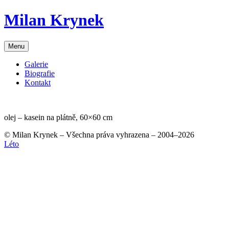
Skip
Milan Krynek
to
content
Menu
Galerie
Biografie
Kontakt
olej – kasein na plátně, 60×60 cm
© Milan Krynek – Všechna práva vyhrazena – 2004–2026
Navigace
Léto
pro
příspěvek